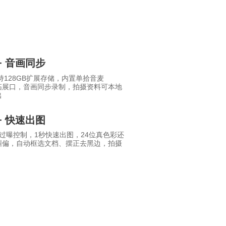
+ 音画同步
持128GB扩展存储，内置单拾音麦
音麦拓展口，音画同步录制，拍摄资料可本地
出
+ 快速出图
过曝控制，1秒快速出图，24位真色彩还
纠偏，自动框选文档、摆正去黑边，拍摄