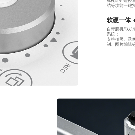
标配红外遥控
结等功能一键
软硬一体 
自带脱机/联机软件
系统；
支持拍照、录像
制、图片编辑