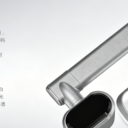
摄，
数码
，
可
自
光
料透