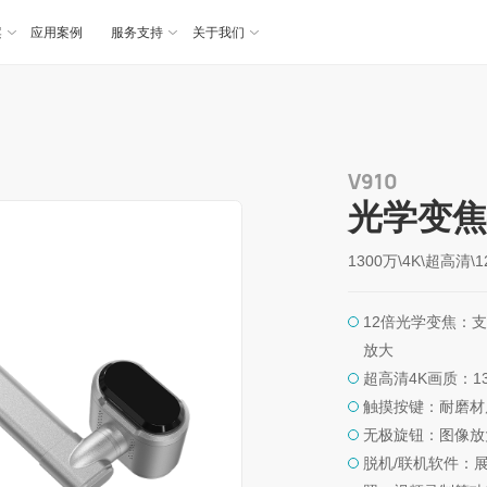
案
应用案例
服务支持
关于我们
V910
光学变
1300万\4K\超高清
12倍光学变焦：支
放大
超高清4K画质：1
触摸按键：耐磨材
无极旋钮：图像放
脱机/联机软件：