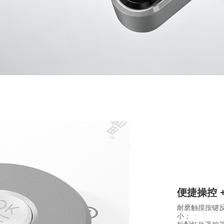
便捷操控 
耐磨触摸按键
小；