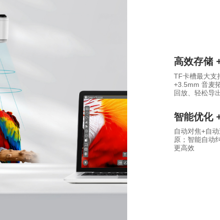
高效存储 
TF卡槽最大支
+3.5mm 
回放、轻松导
智能优化 
自动对焦+自动
原；智能自动
更高效