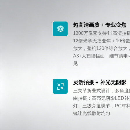
超高清画质 + 专业变焦
1300万像素支持4K高清拍
12倍光学无损变焦 + 10倍
放大，整机120倍综合放大
A3+大扫描幅面，细节清晰
见
灵活拍摄 + 补光无阴影
三关节折叠式设计，多角度
由拍摄；高亮无阴影LED补
灯，三级亮度调节，PC材
镜让光线散射均匀