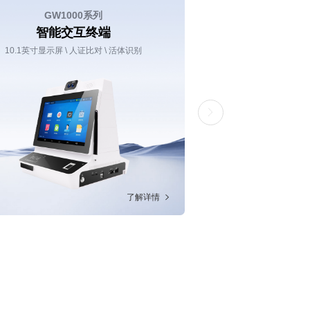
GW1000系列
GW800R/GW80
智能交互终端
签批
10.1英寸显示屏 \ 人证比对 \ 活体识别
10.1英寸显示屏
了解详情