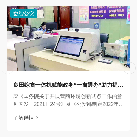
数智公安
良田综窗一体机赋能政务“一窗通办”助力提升行政效能
应《国务院关于开展营商环境创新试点工作的意
见国发〔2021〕24号》及《公安部制定2022年推
进行政管理服务改革优化营商环境重点措施》政
了解详情
策要求，建设涉及治安、户政、交管等公安服务
综合窗口，实行“前台综合收件、后台分类审
批、统一窗口出件”，试行公安服务“一窗通办”，