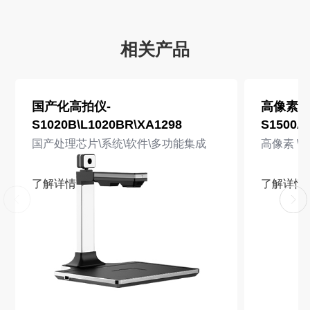
提升行政效能。
相关产品
国产化高拍仪-
高像素高
S1020B\L1020BR\XA1298
S1500A
国产处理芯片\系统\软件\多功能集成
高像素 \ 
了解详情
了解详情